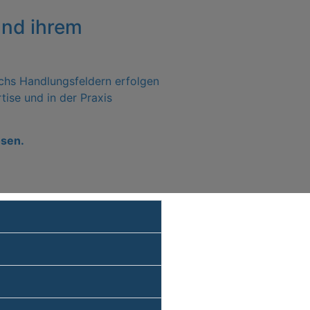
und ihrem
echs Handlungsfeldern erfolgen
ise und in der Praxis
ösen.