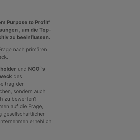
m Purpose to Profit“
sungen , um die Top-
tiv zu beeinflussen.
Frage nach primären
eck.
eholder
und
NGO`s
Zweck
des
eitrag der
chen, sondern auch
ch zu bewerten?
men auf die Frage,
g gesellschaftlicher
nternehmen erheblich