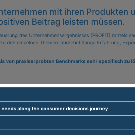
Unternehmen mit ihren Produkten 
ositiven Beitrag leisten müssen.
Steuerung des Unternehmensergebnisses (PROFIT) mittels s
 zu den einzelnen Themen jahrzehntelange Erfahrung, Expert
asis von praxiserprobten Benchmarks sehr spezifisch zu l
eeds along the consumer decisions journey