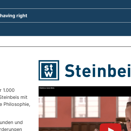
aving right
r 1.000
teinbeis mit
e Philosophie,
Kunden und
orderungen