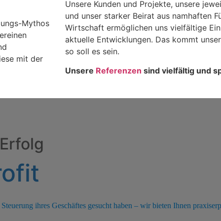
Unsere Kunden und Projekte, unsere jewe
und unser starker Beirat aus namhaften F
ndungs-Mythos
Wirtschaft ermöglichen uns vielfältige Ein
ereinen
aktuelle Entwicklungen. Das kommt unse
nd
so soll es sein.
ese mit der
Unsere
Referenzen
sind vielfältig und s
Erfolg
ofit
 Steuerung ihres Geschäftes gesucht haben – wir bieten Ihnen
praxiser