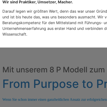
Wir sind Praktiker, Umsetzer, Macher.
Darauf legen wir größten Wert, denn das war unser Grü
und ist bis heute das, was uns besonders ausmacht. Wir v
Beratungskompetenz für den Mittelstand mit Führungs- u
Unternehmenserfahrung aus erster Hand und verbinden di
Wissenschaft.
Mit unserem 8 P Modell zum 
From Purpose to Pr
Wenn Sie schon immer einen ganzheitlichen Ansatz zur erfolgreichen