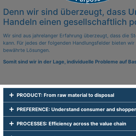
Denn wir sind überzeugt, dass 
Handeln einen gesellschaftlich p
Wir sind aus jahrelanger Erfahrung überzeugt, dass die 
kann.
Für jedes der folgenden Handlungsfelder bieten wir
bewährte Lösungen.
Somit sind wir in der Lage, individuelle Probleme auf B
PRODUCT: From raw material to disposal
PREFERENCE: Understand consumer and shopper n
PROCESSES: Efficiency across the value chain