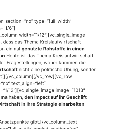
n_section=“no“ type=“full_width“
=“1/6″]
c_column width=“1/12″][vc_single_image
 dass das Thema Kreislaufwirtschaft
hon einmal
genutzte Rohstoffe in einen
ion
Heute ist das Thema Kreislaufwirtschaft
 der Fragestellungen, woher kommen die
rtschaft
nicht eine politische Übung, sonder
nt“][/vc_column][/vc_row][vc_row
no“ text_align=“left“
=“1/12″][vc_single_image image=“1013″
hema
haben,
den Impact auf ihr Geschäft
irtschaft in ihre Strategie einarbeiten
 Ansatzpunkte gibt.[/vc_column_text]
pe=“full_width“ angled_section=“no“