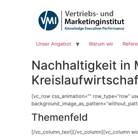
Zum
Inhalt
springen
Unser Angebot
Warum wir
Refer
Nachhaltigkeit in 
Kreislaufwirtschaf
[vc_row css_animation=““ row_type=“row“ use_
background_image_as_pattern=“without_patte
Themenfeld
[/vc_column_text][/vc_column][vc_column wi