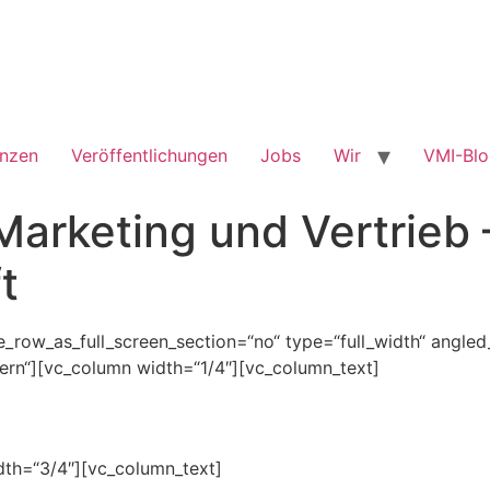
enzen
Veröffentlichungen
Jobs
Wir
VMI-Bl
Marketing und Vertrieb 
t
row_as_full_screen_section=“no“ type=“full_width“ angled_s
rn“][vc_column width=“1/4″][vc_column_text]
dth=“3/4″][vc_column_text]