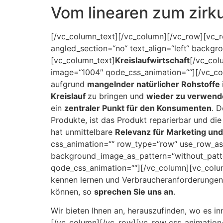
Vom linearen zum zirk
[/vc_column_text][/vc_column][/vc_row][vc_r
angled_section=“no“ text_align=“left“ backg
[vc_column_text]
Kreislaufwirtschaft
[/vc_col
image=“1004″ qode_css_animation=““][/vc_co
aufgrund
mangelnder natürlicher Rohstoffe
Kreislauf
zu bringen und
wieder zu verwend
ein
zentraler Punkt für den Konsumenten
. 
Produkte, ist das Produkt reparierbar und di
hat unmittelbare
Relevanz für Marketing und
css_animation=““ row_type=“row“ use_row_as_f
background_image_as_pattern=“without_patte
qode_css_animation=““][/vc_column][vc_col
kennen lernen und Verbraucheranforderungen
können, so
sprechen Sie uns an
.
Wir bieten Ihnen an, herauszufinden, wo es in
[/vc_column][/vc_row][vc_row css_animation=