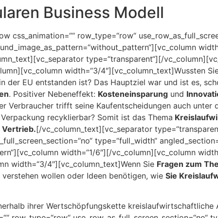
ularen Business Modell
ow css_animation=““ row_type=“row“ use_row_as_full_scree
round_image_as_pattern=“without_pattern“][vc_column width
umn_text][vc_separator type=“transparent“][/vc_column][v
lumn][vc_column width=“3/4″][vc_column_text]Wussten Sie,
in der EU entstanden ist? Das Hauptziel war und ist es, sc
en
. Positiver Nebeneffekt:
Kosteneinsparung
und
Innovat
Der Verbraucher trifft seine Kaufentscheidungen auch unter
e Verpackung recyklierbar? Somit ist das Thema
Kreislaufwi
 Vertrieb.
[/vc_column_text][vc_separator type=“transpare
ull_screen_section=“no“ type=“full_width“ angled_section=“
rn“][vc_column width=“1/6″][/vc_column][vc_column width
umn width=“3/4″][vc_column_text]Wenn Sie
Fragen zum T
 verstehen wollen oder Ideen benötigen, wie
Sie Kreislaufw
nerhalb ihrer Wertschöpfungskette kreislaufwirtschaftliche
““ row_type=“row“ use_row_as_full_screen_section=“no“ ty