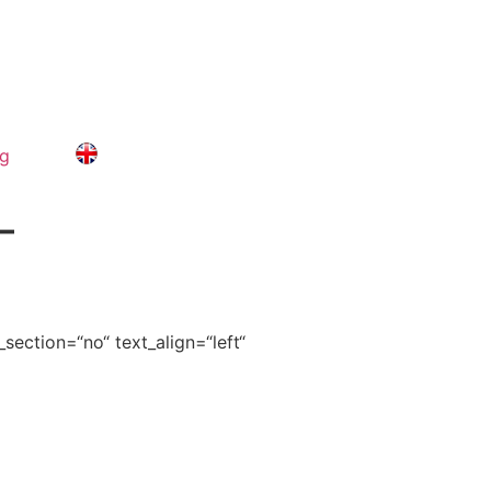
og
–
ection=“no“ text_align=“left“