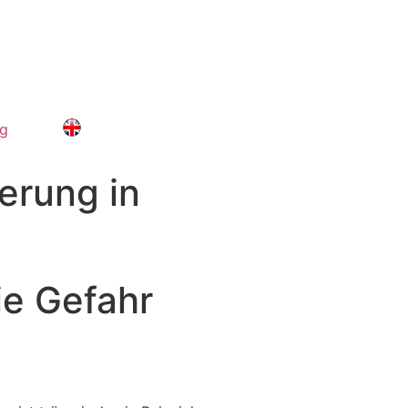
og
ierung in
ie Gefahr