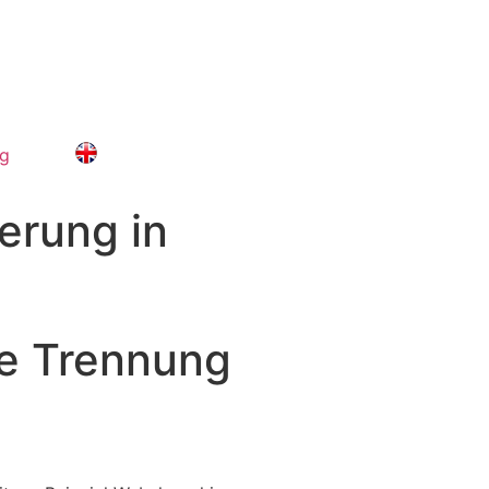
og
ierung in
he Trennung