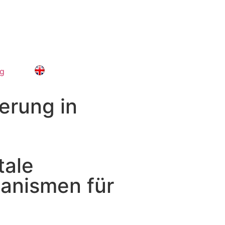
og
ierung in
tale
anismen für